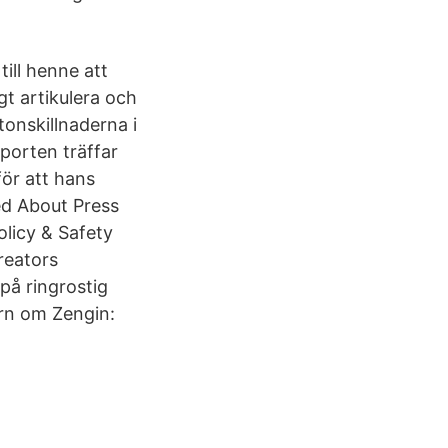
till henne att
gt artikulera och
tonskillnaderna i
porten träffar
för att hans
med About Press
licy & Safety
reators
 på ringrostig
orn om Zengin: