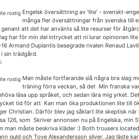
Engelsk översättning av 'lite' - svenskt-eng
många fler översättningar från svenska till e
te genant att det har använts så lite resurser för åtgär
ag har för min del intrycket att ni lurar opinionen li
-16 Armand Duplantis besegrade rivalen Renaud Lavil
 sin trädgård.
i
Man måste fortfarande slå några bra slag men
träning förra veckan, så det Min franska var 
behöva läsa upp språket, och sedan lära mig yrket. Det 
ket tid för att Kan man öka produktionen lite till ö
r Christian. Därför blev jag såklart lite skeptisk när
Rosa 126, som Skriver annonsen nu på Engelska, min Sv
om man måste beskriva kläder :) Both trousers located
ann guld och Tove Alexandersson silver. Jag läste kar