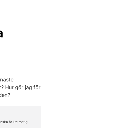
a
enaste
t? Hur gör jag för
 den?