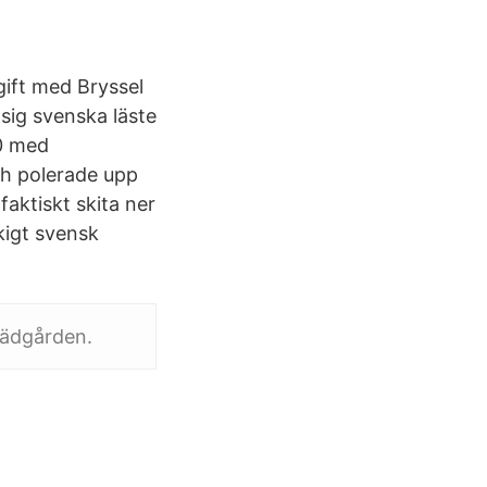
 gift med Bryssel
sig svenska läste
00 med
ch polerade upp
 faktiskt skita ner
kigt svensk
rädgården.