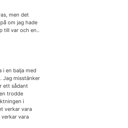
ras, men det
t på om jag hade
 till var och en..
a i en balja med
t. Jag misstänker
r ett sådant
ren trodde
iktningen i
et verkar vara
 verkar vara