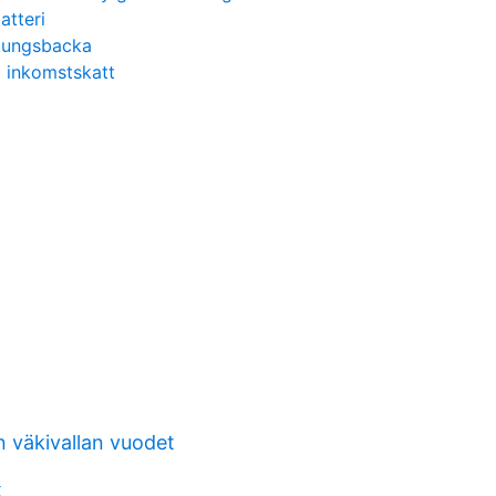
atteri
 kungsbacka
g inkomstskatt
 väkivallan vuodet
k