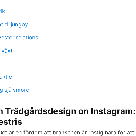
ik
tid ljungby
estor relations
lväxt
aktie
ing självmord
 Trädgårdsdesign on Instagram: 
estris
 Det är en fördom att branschen är rostig bara för att 