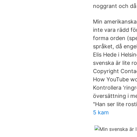
noggrant och då 
Min amerikanska f
inte vara rädd fö
forma orden (spec
språket, då enge
Elis Hede i Helsi
svenska är lite r
Copyright Contac
How YouTube wor
Kontrollera 'ring
översättning i me
"Han ser lite ros
5 kam