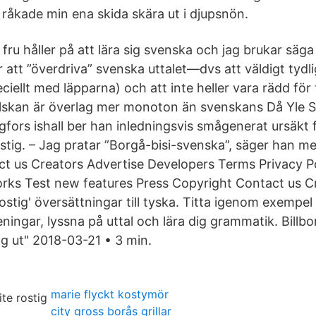
råkade min ena skida skära ut i djupsnön.
ru håller på att lära sig svenska och jag brukar säga 
r att ”överdriva” svenska uttalet—dvs att väldigt tydli
iellt med läpparna) och att inte heller vara rädd för 
lskan är överlag mer monoton än svenskans Då Yle S
ngfors ishall ber han inledningsvis smågenerat ursäkt 
ostig. – Jag pratar ”Borgå-bisi-svenska”, säger han 
t us Creators Advertise Developers Terms Privacy Po
ks Test new features Press Copyright Contact us C
rostig' översättningar till tyska. Titta igenom exempel
ningar, lyssna på uttal och lära dig grammatik. Billb
tig ut" 2018-03-21 • 3 min.
marie flyckt kostymör
city gross borås grillar