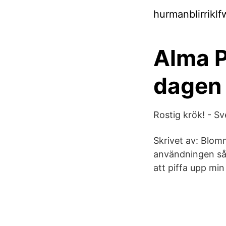
hurmanblirrikl
Alma P
dagen 
Rostig krök! - S
Skrivet av: Blom
användningen så s
att piffa upp min