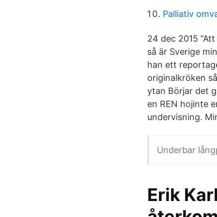
Palliativ om
24 dec 2015 ”Att 
så är Sverige mi
han ett reportag
originalkröken s
ytan Börjar det gr
en REN hojinte e
undervisning. Min
Underbar långp
Erik Kar
återkom