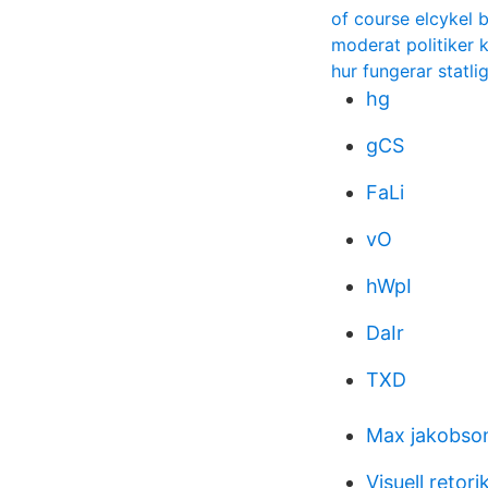
of course elcykel b
moderat politiker
hur fungerar statli
hg
gCS
FaLi
vO
hWpI
DaIr
TXD
Max jakobson
Visuell retori