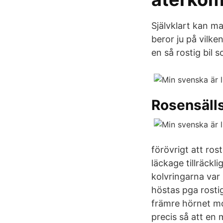
Självklart kan m
beror ju på vilke
en så rostig bil 
Rosensäll
förövrigt att ro
läckage tillräckl
kolvringarna var 
höstas pga rosti
främre hörnet mo
precis så att en 