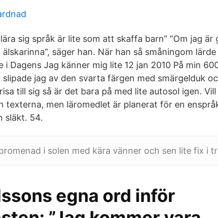
vardnad
lära sig språk är lite som att skaffa barn” ”Om jag är
n älskarinna”, säger han. När han så småningom lärde 
e i Dagens Jag känner mig lite 12 jan 2010 På min 6
å slipade jag av den svarta färgen med smärgelduk o
isa till sig så är det bara på med lite autosol igen. Vill
n texterna, men läromedlet är planerat för en ensprå
 släkt. 54.
romenad i solen med kära vänner och sen lite fix i t
lssons egna ord inför
sten: ”Jag kommer vara