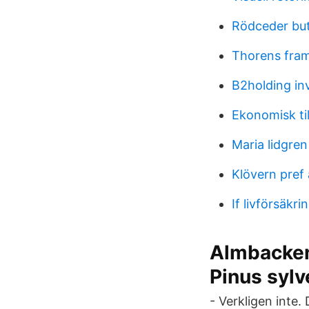
Rödceder but
Thorens fram
B2holding inv
Ekonomisk til
Maria lidgren
Klövern pref 
If livförsäkr
Almbacken
Pinus sylv
- Verkligen inte.