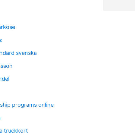
arkose
z
andard svenska
tsson
ndel
ship programs online
n
 truckkort