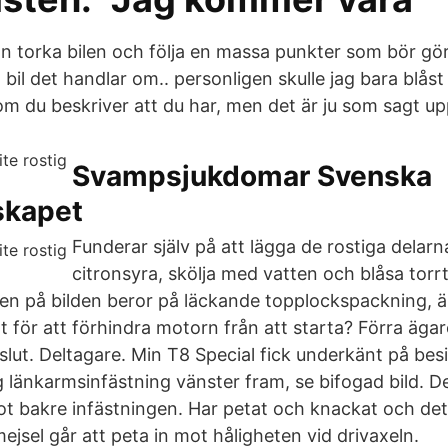
an torka bilen och följa en massa punkter som bör gö
n bil det handlar om.. personligen skulle jag bara blås
som du beskriver att du har, men det är ju som sagt upp
Svampsjukdomar Svenska
skapet
Funderar själv på att lägga de rostiga delarn
citronsyra, skölja med vatten och blåsa torr
sten på bilden beror på läckande topplockspackning, ä
igt för att förhindra motorn från att starta? Förra äga
slut. Deltagare. Min T8 Special fick underkänt på bes
g länkarmsinfästning vänster fram, se bifogad bild. D
t bakre infästningen. Har petat och knackat och det
mejsel går att peta in mot håligheten vid drivaxeln.