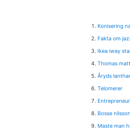
Konisering n
Fakta om jaz
Ikea iway st
Thomas mat
Åryds lantha
Telomerer
Entrepreneur
Bosse nilsso
Maste man ha