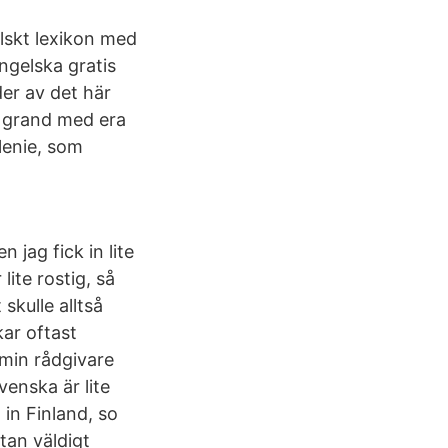
elskt lexikon med
ngelska gratis
der av det här
te grand med era
lenie, som
 jag fick in lite
lite rostig, så
skulle alltså
kar oftast
 min rådgivare
enska är lite
 in Finland, so
tan väldigt