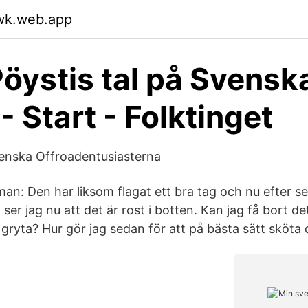
fwk.web.app
öystis tal på Svensk
- Start - Folktinget
venska Offroadentusiasterna
man: Den har liksom flagat ett bra tag och nu efter s
er jag nu att det är rost i botten. Kan jag få bort de
 gryta? Hur gör jag sedan för att på bästa sätt sköta