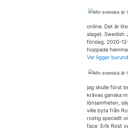
online. Det är li
slaget. Swedish J
förslag. 2020-12
hoppade hemma i
Var ligger burund
jag skulle först 
krävas ganska myc
lönsamheten, säge
ville byta från 
rostig speciellt 
face Erik Rost v