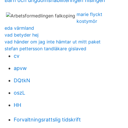
Barn och ungdomshabiliteringen hisingen
marie flyckt
kostymör
eda värmland
vad betyder hej
vad händer om jag inte hämtar ut mitt paket
stefan pettersson tandläkare gislaved
cv
apvw
DQtkN
oszL
HH
Forvaltningsrattslig tidskrift