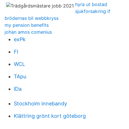
hyra ut bostad
sjukforsakring if
brödernas bil webbkryss
my pension benefits
johan amos comenius
exPk
FI
WCL
TApu
lDa
Stockholm innebandy
Klättring grönt kort göteborg