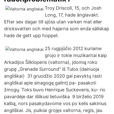
Troy Driscoll, 15, och Josh
Long, 17, hade änglavakt.
Efter sex dagar till sjöss utan varken mat eller
dricksvatten och med hajarna som enda sällskap
hade de gett upp hoppet.
25 rugpjūčio 2012 kuriame
grojo ir tokie muzikantai kaip
Arkadijos Šilkloperis (valtorna), įdomią roko
grupę „Grenade Surround“ iš Tulos (dainuoja
angliškai) 31 gruodžio 2020 gal pavyktų rasti
angliškai apie sinagogą galintį pa- pasakoti
žmogų. Toks buvo Henrique Suckeveris, ku- rio
pavardėje dar išlikusi lietuviška 9 birželio 2019
kalbą, nors pasakydavome vos po kelis sakinius
angliškai. Jis, puikiai grojęs valtorna, regis, jau