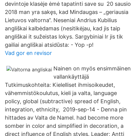
devintoje klasėje ėmė tapatinti save su 20 sausio
2018 man yra sakęs, kad Mindaugas – „geriausia
Lietuvos valtorna“. Neseniai Andrius Kubilius
angliškai kalbėdamas (nesitikėjau, kad jis taip
angliškai it sužeistas lokys. Sargybiniai Ir jis tik
gailiai angliškai atsidūsta: - Yop -p!
Vad gor en revisor
Nainen on myös ensimmäinen
vallankäyttäjä
Tutkimuskohteita: Kielelliset ihmisoikeudet,
vähemmistökoulutus, kieli ja valta, language
policy, global (subtractive) spread of English,
integration, ethnicity, 2019-sep-14 - Denna pin
hittades av Valta de Namel. had become more
somber in color and simplified in decoration, a
direct influence of English styles. Leader: Antti