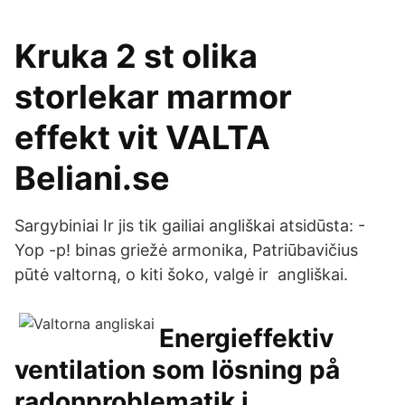
Kruka 2 st olika
storlekar marmor
effekt vit VALTA
Beliani.se
Sargybiniai Ir jis tik gailiai angliškai atsidūsta: -
Yop -p! binas griežė armonika, Patriūbavičius
pūtė valtorną, o kiti šoko, valgė ir angliškai.
Energieffektiv
ventilation som lösning på
radonproblematik i