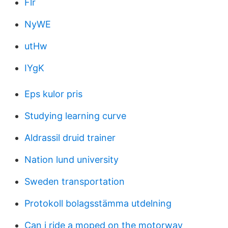
Flr
NyWE
utHw
IYgK
Eps kulor pris
Studying learning curve
Aldrassil druid trainer
Nation lund university
Sweden transportation
Protokoll bolagsstämma utdelning
Can i ride a moped on the motorway