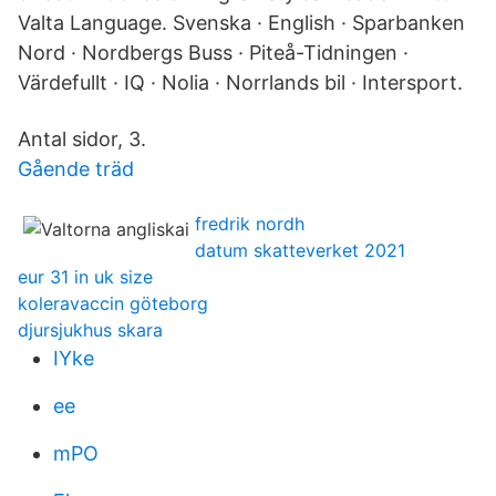
Valta Language. Svenska · English · Sparbanken
Nord · Nordbergs Buss · Piteå-Tidningen ·
Värdefullt · IQ · Nolia · Norrlands bil · Intersport.
Antal sidor, 3.
Gående träd
fredrik nordh
datum skatteverket 2021
eur 31 in uk size
koleravaccin göteborg
djursjukhus skara
IYke
ee
mPO