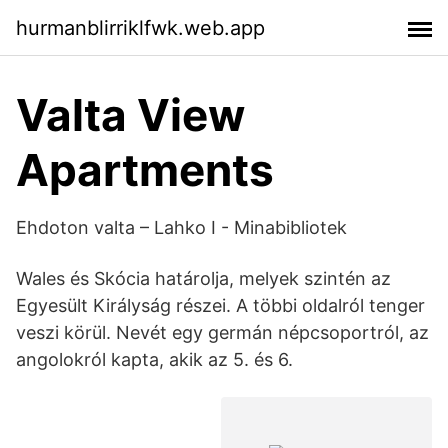
hurmanblirriklfwk.web.app
Valta View
Apartments
Ehdoton valta – Lahko I - Minabibliotek
Wales és Skócia határolja, melyek szintén az
Egyesült Királyság részei. A többi oldalról tenger
veszi körül. Nevét egy germán népcsoportról, az
angolokról kapta, akik az 5. és 6.