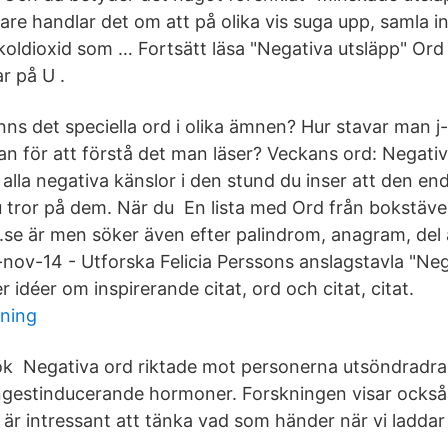
upare handlar det om att på olika vis suga upp, samla in
koldioxid som … Fortsätt läsa "Negativa utsläpp" Ord 
r på U .
nns det speciella ord i olika ämnen? Hur stavar man j-
n för att förstå det man läser? Veckans ord: Negativ
lla negativa känslor i den stund du inser att den en
du tror på dem. När du En lista med Ord från bokstäv
.se är men söker även efter palindrom, anagram, del a
nov-14 - Utforska Felicia Perssons anslagstavla "Nega
er idéer om inspirerande citat, ord och citat, citat.
tning
k Negativa ord riktade mot personerna utsöndradra
gestinducerande hormoner. Forskningen visar också 
 är intressant att tänka vad som händer när vi laddar