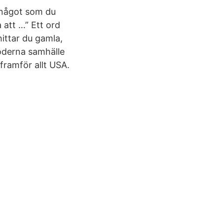
r något som du
a att …” Ett ord
ittar du gamla,
moderna samhälle
framför allt USA.