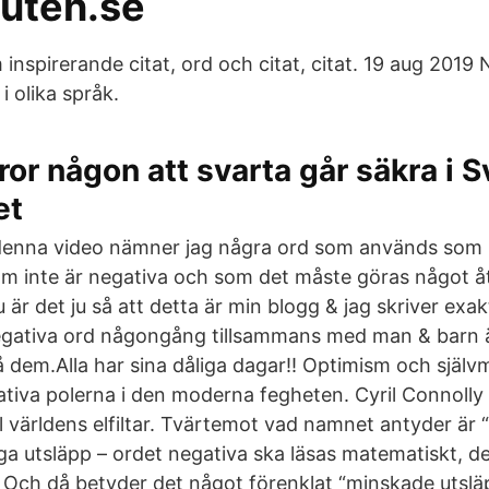
uten.se
m inspirerande citat, ord och citat, citat. 19 aug 2019
i olika språk.
ror någon att svarta går säkra i 
et
denna video nämner jag några ord som används som
m inte är negativa och som det måste göras något å
r det ju så att detta är min blogg & jag skriver exakt
egativa ord någongång tillsammans med man & barn är
på dem.Alla har sina dåliga dagar!! Optimism och själ
ativa polerna i den moderna fegheten. Cyril Connoll
l världens elfiltar. Tvärtemot vad namnet antyder är 
iga utsläpp – ordet negativa ska läsas matematiskt, de
 Och då betyder det något förenklat “minskade utsl