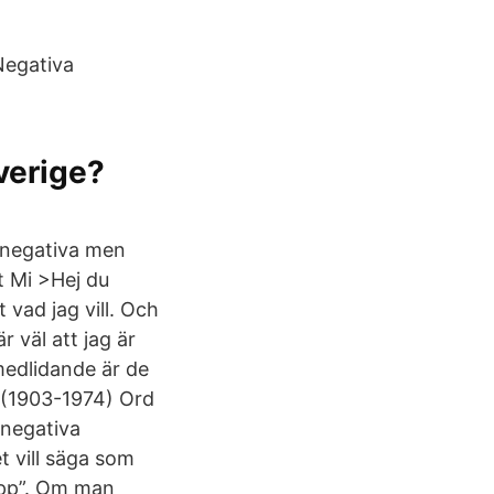
 Negativa
Sverige?
 negativa men
t Mi >Hej du
 vad jag vill. Och
 väl att jag är
vmedlidande är de
y (1903-1974) Ord
“negativa
t vill säga som
äpp”. Om man