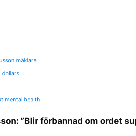
usson mäklare
 dollars
t mental health
sson: ”Blir förbannad om ordet su