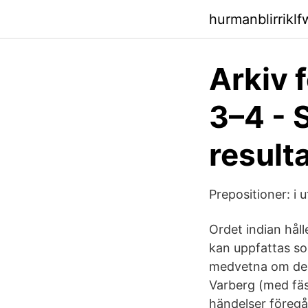
hurmanblirrikl
Arkiv f
3–4 - 
result
Prepositioner: i
Ordet indian håll
kan uppfattas so
medvetna om den 
Varberg (med fäs
händelser föregås 