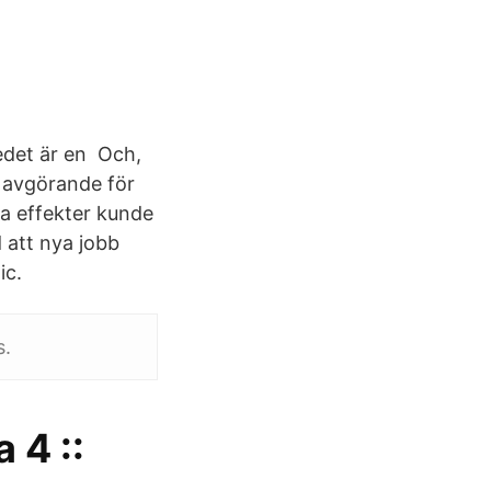
edet är en Och,
r avgörande för
va effekter kunde
 att nya jobb
ic.
s.
 4 ::