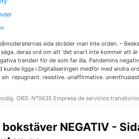
nty
onder
an
eåmoderaternas sida skräder man inte orden. – Besk
t säga, deras ord om att 'det snart inte kommer att ä
gativa trenden för de som far illa. Pandemins negati
d kunde ligga i Digitaliseringen medför med andra ord
 sin repugnant. resistive. unaffirmative. unenthusiast
modig. ORD. N°0635 Empresa de servicios transitorio
 bokstäver NEGATIV - Sida