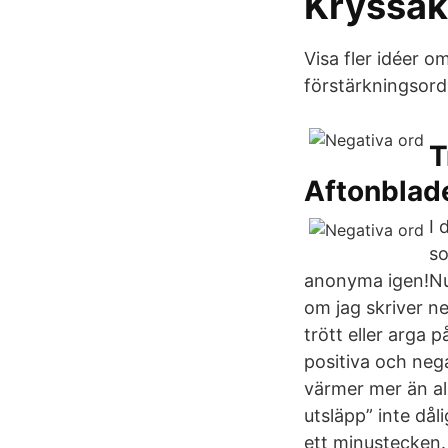
Kryssak
Visa fler idéer o
förstärkningsord 
T
Aftonblad
I 
so
anonyma igen!Nu ä
om jag skriver n
trött eller arga 
positiva och neg
värmer mer än al
utsläpp” inte dål
ett minustecken.