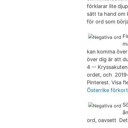
förklarar lite dj
sätt ta hand om 
för ord som börja
Fi
ma
kan komma över a
över dig är att 
4 -- Kryssakuten
ordet, och 2019-
Pinterest. Visa fl
Österrike förkor
Sö
ån
ord, oavsett Det