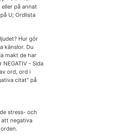
 eller på annat
på U; Ordlista
ljudet? Hur gör
a känslor. Du
da makt de har
er NEGATIV - Sida
v ord, ord i
tiva citat" på
de stress- och
att negativa
 orden.