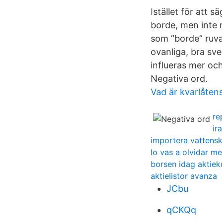
Istället för att 
borde, men inte r
som ”borde” ruva
ovanliga, bra sv
influeras mer oc
Negativa ord.
Vad är kvarlåten
re
ir
importera vattensk
lo vas a olvidar m
borsen idag aktie
aktielistor avanza
JCbu
qCKQq