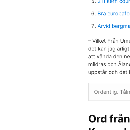
211 kern cou
Bra europaf
Arvid bergm
– Vilket Från Um
det kan jag ärlig
att vända den ne
mildras och Ålan
uppstår och det i
Ordentlig. Tål
Ord från