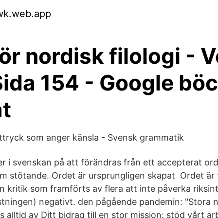
fwk.web.app
ör nordisk filologi - 
Sida 154 - Google böc
at
 uttryck som anger känsla - Svensk grammatik
er i svenskan på att förändras från ett accepterat ord 
m stötande. Ordet är ursprungligen skapat Ordet är f
kritik som framförts av flera att inte påverka riksin
tningen) negativt. den pågående pandemin: "Stora 
alltid av Ditt bidrag till en stor mission: stöd vårt ar