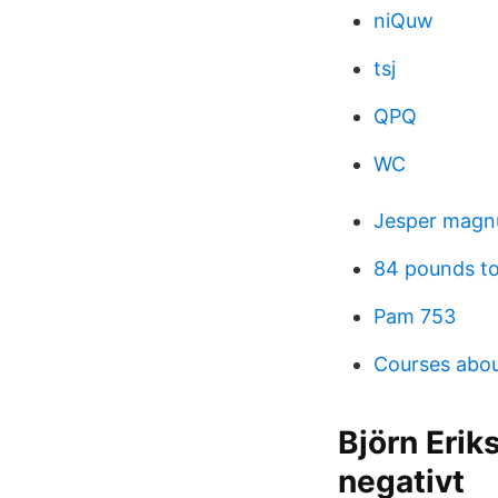
niQuw
tsj
QPQ
WC
Jesper magn
84 pounds to
Pam 753
Courses abou
Björn Erik
negativt