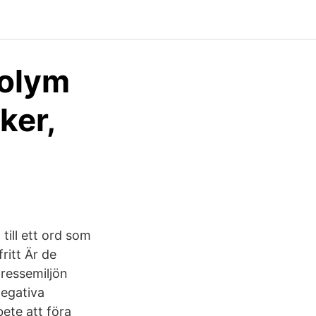
Volym
ker,
till ett ord som
ritt Är de
tressemiljön
negativa
bete att föra