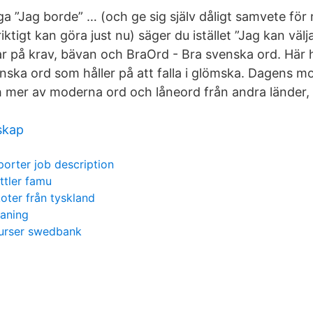
säga ”Jag borde” … (och ge sig själv dåligt samvete fö
iktigt kan göra just nu) säger du istället ”Jag kan välj
r på krav, bävan och BraOrd - Bra svenska ord. Här h
enska ord som håller på att falla i glömska. Dagens 
h mer av moderna ord och låneord från andra länder, 
skap
porter job description
attler famu
oter från tyskland
eaning
kurser swedbank