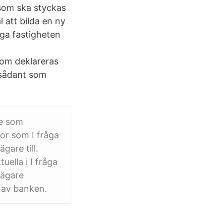
 som ska styckas
l att bilda en ny
iga fastigheten
som deklareras
r sådant som
de som
kor som I fråga
gare till.
tuella i I fråga
v ägare
l av banken.