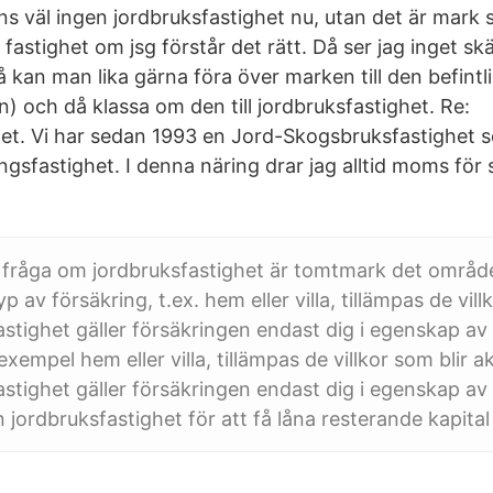
nns väl ingen jordbruksfastighet nu, utan det är mark
fastighet om jsg förstår det rätt. Då ser jag inget skä
å kan man lika gärna föra över marken till den befintl
en) och då klassa om den till jordbruksfastighet. Re:
et. Vi har sedan 1993 en Jord-Skogsbruksfastighet 
ngsfastighet. I denna näring drar jag alltid moms fö
 fråga om jordbruksfastighet är tomtmark det områ
 av försäkring, t.ex. hem eller villa, tillämpas de vill
stighet gäller försäkringen endast dig i egenskap av ä
 exempel hem eller villa, tillämpas de villkor som blir ak
stighet gäller försäkringen endast dig i egenskap a
n jordbruksfastighet för att få låna resterande kapita