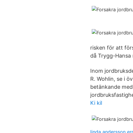
risken för att fö
då Trygg-Hansa 
Inom jordbruksde
R. Wohlin, se i ö
betänkande med fö
jordbruksfastigh
Ki kil
linda andersson e