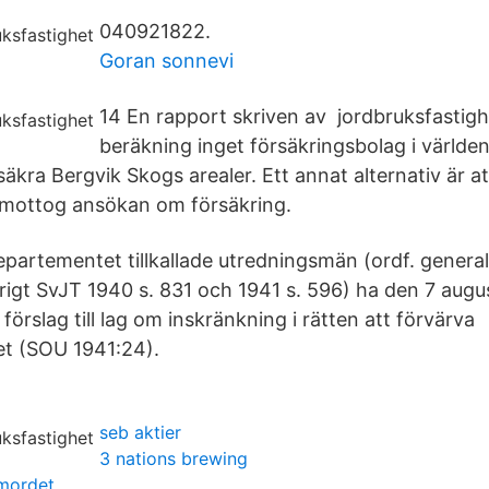
040921822.
Goran sonnevi
14 En rapport skriven av jordbruksfastig
beräkning inget försäkringsbolag i världen ä
rsäkra Bergvik Skogs arealer. Ett annat alternativ är 
mottog ansökan om försäkring.
partementet tillkallade utredningsmän (ordf. generalt
vrigt SvJT 1940 s. 831 och 1941 s. 596) ha den 7 aug
rslag till lag om inskränkning i rätten att förvärva
et (SOU 1941:24).
seb aktier
3 nations brewing
rmordet