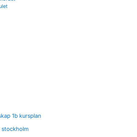
ulet
kap 1b kursplan
h stockholm