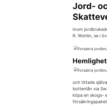
Jord- o
Skattev
Inom jordbruksde
R. Wohlin, se i ö
Hemlighet
och tittade själv
bottenlån via Sw
köpa en skogs- e
försäkringspaket