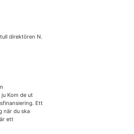
ull direktören N.
en
 ju Kom de ut
sfinansiering. Ett
g när du ska
är ett