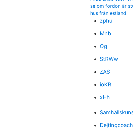
se om fordon är st
hus från estland
zphu
Mnb
Og
StRWw
ZAS
ioKR
xHh
Samhällskuns
Dejtingcoac