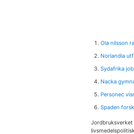
Ola nilsson r
Norlandia ut
Sydafrika jo
Nacka gymna
Personec vi
Spaden fors
Jordbruksverket 
livsmedelspoliti