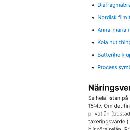
Diafragmabra
Nordisk film
Anna-maria n
Kola nut thing
Batteriholk u
Process sym
Näringsve
Se hela listan p
15:47. Om det fi
privatlån (bosta
taxeringsvärde ( 
blir rörelselån. P