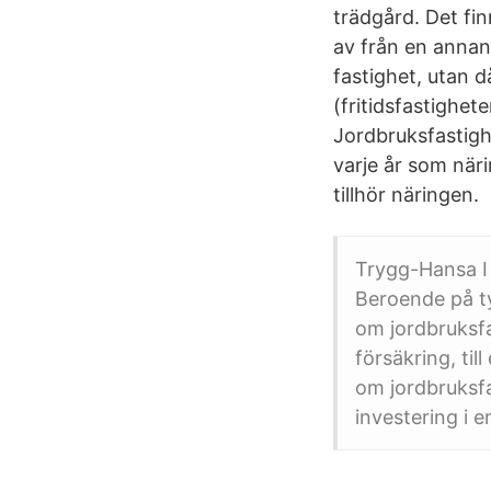
trädgård. Det fi
av från en annan 
fastighet, utan d
(fritidsfastighet
Jordbruksfastigh
varje år som näri
tillhör näringen.
Trygg-Hansa I
Beroende på typ
om jordbruksfa
försäkring, till
om jordbruksfa
investering i e