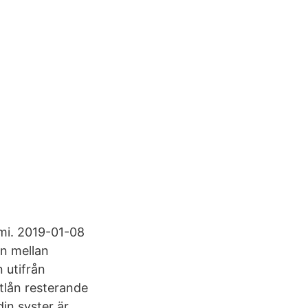
omi. 2019-01-08
en mellan
 utifrån
atlån resterande
din syster är