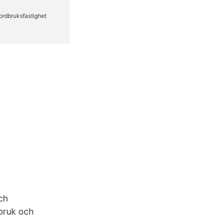
ch
dbruk och