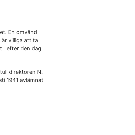
het. En omvänd
r villiga att ta
att efter den dag
ull direktören N.
usti 1941 avlämnat